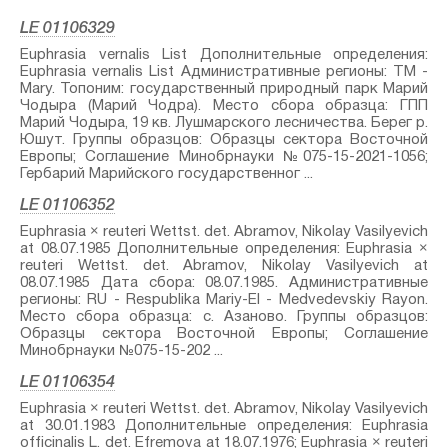
LE 01106329
Euphrasia vernalis List⁣ Дополнительные определения:
Euphrasia vernalis List⁣ Административные регионы: TM -
Mary. Топоним: государственный природный парк Марий
Чодыра (Марий Чодра). Место сбора образца: ГПП
Марий Чодыра, 19 кв. Лушмарского лесничества. Берег р.
Юшут. Группы образцов: Образцы сектора Восточной
Европы; Соглашение Минобрнауки №075-15-2021-1056;
Гербарий Марийского государственног ...
LE 01106352
Euphrasia × reuteri Wettst.⁣ det. Abramov, Nikolay Vasilyevich
at 08.07.1985 Дополнительные определения: Euphrasia ×
reuteri Wettst.⁣ det. Abramov, Nikolay Vasilyevich at
08.07.1985 Дата сбора: 08.07.1985. Административные
регионы: RU - Respublika Mariy-El - Medvedevskiy Rayon.
Место сбора образца: с. Азаново. Группы образцов:
Образцы сектора Восточной Европы; Соглашение
Минобрнауки №075-15-202 ...
LE 01106354
Euphrasia × reuteri Wettst.⁣ det. Abramov, Nikolay Vasilyevich
at 30.01.1983 Дополнительные определения: Euphrasia
officinalis L.⁣ det. Efremova at 18.07.1976; Euphrasia × reuteri