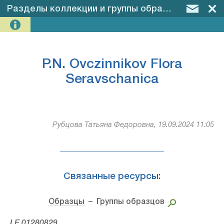
Разделы коллекции и группы образцов
–
P.N. O
P.N. Ovczinnikov Flora
Seravschanica
Рубцова Татьяна Федоровна, 19.09.2024 11:05
Связанные ресурсы:
Образцы
– Группы образцов
LE 01280829