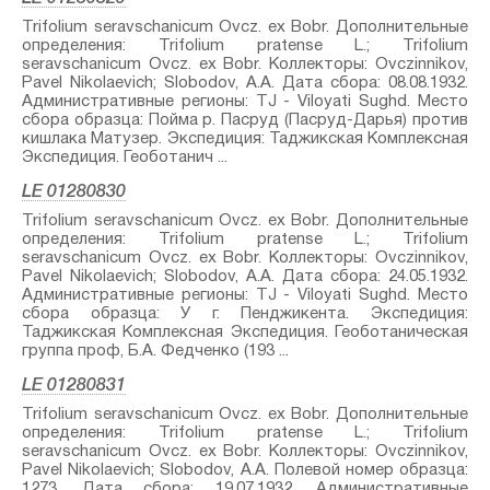
Trifolium seravschanicum Ovcz. ex Bobr.⁣ Дополнительные
определения: Trifolium pratense L.⁣; Trifolium
seravschanicum Ovcz. ex Bobr.⁣ Коллекторы: Ovczinnikov,
Pavel Nikolaevich; Slobodov, A.A. Дата сбора: 08.08.1932.
Административные регионы: TJ - Viloyati Sughd. Место
сбора образца: Пойма р. Пасруд (Пасруд-Дарья) против
кишлака Матузер. Экспедиция: Таджикская Комплексная
Экспедиция. Геоботанич ...
LE 01280830
Trifolium seravschanicum Ovcz. ex Bobr.⁣ Дополнительные
определения: Trifolium pratense L.⁣; Trifolium
seravschanicum Ovcz. ex Bobr.⁣ Коллекторы: Ovczinnikov,
Pavel Nikolaevich; Slobodov, A.A. Дата сбора: 24.05.1932.
Административные регионы: TJ - Viloyati Sughd. Место
сбора образца: У г. Пенджикента. Экспедиция:
Таджикская Комплексная Экспедиция. Геоботаническая
группа проф, Б.А. Федченко (193 ...
LE 01280831
Trifolium seravschanicum Ovcz. ex Bobr.⁣ Дополнительные
определения: Trifolium pratense L.⁣; Trifolium
seravschanicum Ovcz. ex Bobr.⁣ Коллекторы: Ovczinnikov,
Pavel Nikolaevich; Slobodov, A.A. Полевой номер образца:
1273. Дата сбора: 19.07.1932. Административные