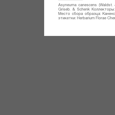
Asyneuma canescens (Waldst. &
Griseb. & Schenk⁣ Коллекторы:
Место сбора образца: Каненск
этикетки: Herbarium Florae Cher