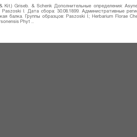
 Kit.) Griseb. & Schenk⁣ Дополнительные определения: Asyne
 Paszoski I. Дата сбора: 30.08.1899. Административные реги
ая балка. Группы образцов: Paszoski I.; Herbarium Florae Ch
sonensis Phyt ...