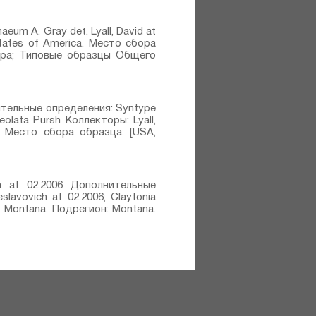
um A. Gray⁣ det. Lyall, David at
tates of America. Место сбора
тора; Типовые образцы Общего
олнительные определения: Syntype
eolata Pursh⁣⁣ Коллекторы: Lyall,
. Место сбора образца: [USA,
ich at 02.2006 Дополнительные
eslavovich at 02.2006; Claytonia
 - Montana. Подрегион: Montana.