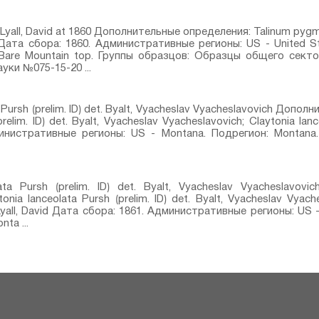
Lyall, David at 1860 Дополнительные определения: Talinum pygmae
d Дата сбора: 1860. Административные регионы: US - United S
 Bare Mountain top. Группы образцов: Образцы общего сек
ки №075-15-20 ...
 Pursh⁣ ⟮prelim. ID⟯ det. Byalt, Vyacheslav Vyacheslavovich Доп
prelim. ID⟯ det. Byalt, Vyacheslav Vyacheslavovich; Claytonia lanc
инистративные регионы: US - Montana. Подрегион: Montana
ata Pursh⁣ ⟮prelim. ID⟯ det. Byalt, Vyacheslav Vyacheslavov
ia lanceolata Pursh⁣ ⟮prelim. ID⟯ det. Byalt, Vyacheslav Vyach
 Lyall, David Дата сбора: 1861. Административные регионы: US
ta ...