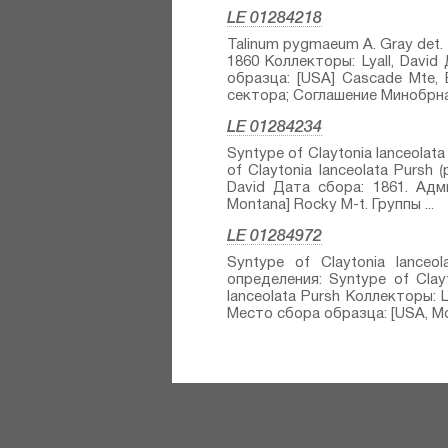
LE 01284218
Talinum pygmaeum A. Gray⁣ det. 
1860 Коллекторы: Lyall, Davi
образца: [USA] Cascade Mte,
сектора; Соглашение Минобрнау
LE 01284234
Syntype of Claytonia lanceolata
of Claytonia lanceolata Pursh⁣ ⟮
David Дата сбора: 1861. Адм
Montana] Rocky M-t. Группы ...
LE 01284972
Syntype of Claytonia lanceol
определения: Syntype of Clayton
lanceolata Pursh⁣⁣ Коллекторы:
Место сбора образца: [USA, Mon