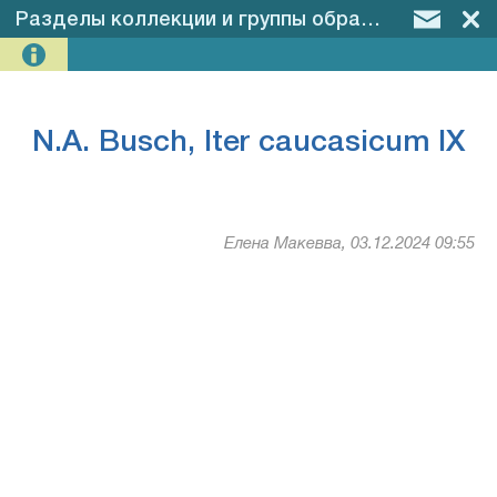
Разделы коллекции и группы образцов
–
N.A. B
N.A. Busch, Iter caucasicum IX
Елена Макевва, 03.12.2024 09:55