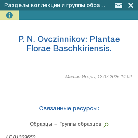
Разделы коллекции и группы образцов
–
P. N. 
P. N. Ovczinnikov: Plantae
Florae Baschkiriensis.
Мишин Игорь, 12.07.2025 14:02
Связанные ресурсы:
Образцы
– Группы образцов
LE 01309650