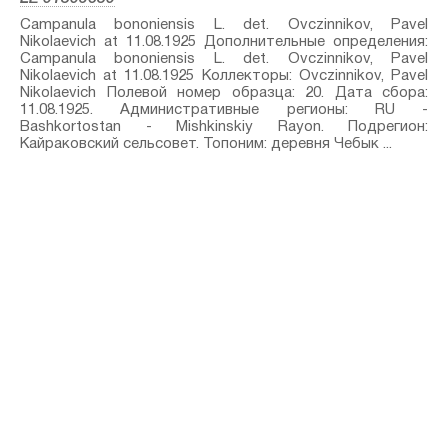
Campanula bononiensis L.⁣ det. Ovczinnikov, Pavel
Nikolaevich at 11.08.1925 Дополнительные определения:
Campanula bononiensis L.⁣ det. Ovczinnikov, Pavel
Nikolaevich at 11.08.1925 Коллекторы: Ovczinnikov, Pavel
Nikolaevich Полевой номер образца: 20. Дата сбора:
11.08.1925. Административные регионы: RU -
Bashkortostan - Mishkinskiy Rayon. Подрегион:
Кайраковский сельсовет. Топоним: деревня Чебык ...