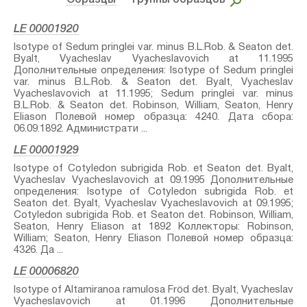
Образцы
– Группы образцов
LE 00001920
Isotype of Sedum pringlei var. minus B.L.Rob. & Seaton⁣ det.
Byalt, Vyacheslav Vyacheslavovich at 11.1995
Дополнительные определения: Isotype of Sedum pringlei
var. minus B.L.Rob. & Seaton⁣ det. Byalt, Vyacheslav
Vyacheslavovich at 11.1995; Sedum pringlei var. minus
B.L.Rob. & Seaton⁣ det. Robinson, William, Seaton, Henry
Eliason Полевой номер образца: 4240. Дата сбора:
06.09.1892. Администрати ...
LE 00001929
Isotype of Cotyledon subrigida Rob. et Seaton⁣ det. Byalt,
Vyacheslav Vyacheslavovich at 09.1995 Дополнительные
определения: Isotype of Cotyledon subrigida Rob. et
Seaton⁣ det. Byalt, Vyacheslav Vyacheslavovich at 09.1995;
Cotyledon subrigida Rob. et Seaton⁣ det. Robinson, William,
Seaton, Henry Eliason at 1892 Коллекторы: Robinson,
William; Seaton, Henry Eliason Полевой номер образца:
4326. Да ...
LE 00006820
Isotype of Altamiranoa ramulosa Fröd⁣ det. Byalt, Vyacheslav
Vyacheslavovich at 01.1996 Дополнительные