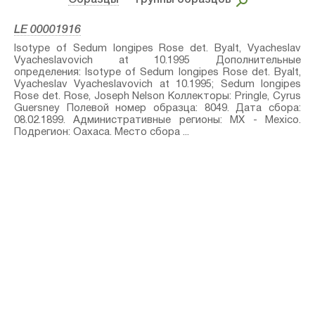
Образцы
– Группы образцов
LE 00001916
Isotype of Sedum longipes Rose⁣ det. Byalt, Vyacheslav
Vyacheslavovich at 10.1995 Дополнительные
определения: Isotype of Sedum longipes Rose⁣ det. Byalt,
Vyacheslav Vyacheslavovich at 10.1995; Sedum longipes
Rose⁣ det. Rose, Joseph Nelson Коллекторы: Pringle, Cyrus
Guersney Полевой номер образца: 8049. Дата сбора:
08.02.1899. Административные регионы: MX - Mexico.
Подрегион: Oaxaca. Место сбора ...