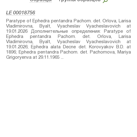
Образцы
– Группы образцов
LE 00018756
Paratype of Ephedra pentandra Pachom.⁣ det. Orlova, Larisa
Vladimirovna, Byalt, Vyacheslav Vyacheslavovich at
19.01.2026 Дополнительные определения: Paratype of
Ephedra pentandra Pachom.⁣ det. Orlova, Larisa
Vladimirovna, Byalt, Vyacheslav Vyacheslavovich at
19.01.2026; Ephedra alata Decne⁣ det. Korovyakov B.D. at
1896; Ephedra pentandra Pachom.⁣ det. Pachomova, Mariya
Grigoryenva at 29.11.1965 ...