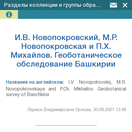
Разделы коллекции и группы образцов
–
И.В. 
И.В. Новопокровский, М.Р.
Новопокровская и П.Х.
Михайлов. Геоботаническое
обследование Башкирии
Название на английском:
I.V. Novopolrovskij, M.R.
Novopokrovskaya and P.Ch. Mikhailov. Geobotanical
survey of Baschkiria
Лариса Владимировна Орлова, 30.09.2021 13:49