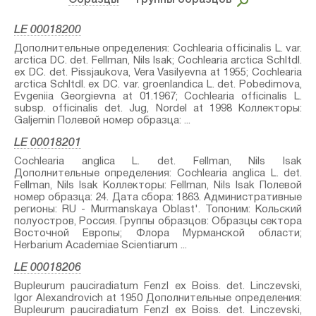
Образцы
– Группы образцов
LE 00018200
Дополнительные определения: Cochlearia officinalis L. var.
arctica DC.⁣ det. Fellman, Nils Isak; Cochlearia arctica Schltdl.
ex DC.⁣ det. Pissjaukova, Vera Vasilyevna at 1955; Cochlearia
arctica Schltdl. ex DC. var. groenlandica L.⁣ det. Pobedimova,
Evgeniia Georgievna at 01.1967; Cochlearia officinalis L.
subsp. officinalis⁣ det. Jug, Nordel at 1998 Коллекторы:
Galjemin Полевой номер образца: ...
LE 00018201
Cochlearia anglica L.⁣ det. Fellman, Nils Isak
Дополнительные определения: Cochlearia anglica L.⁣ det.
Fellman, Nils Isak Коллекторы: Fellman, Nils Isak Полевой
номер образца: 24. Дата сбора: 1863. Административные
регионы: RU - Murmanskaya Oblast'. Топоним: Кольский
полуостров, Россия. Группы образцов: Образцы сектора
Восточной Европы; Флора Мурманской области;
Herbarium Academiae Scientiarum ...
LE 00018206
Bupleurum pauciradiatum Fenzl ex Boiss.⁣ det. Linczevski,
Igor Alexandrovich at 1950 Дополнительные определения:
Bupleurum pauciradiatum Fenzl ex Boiss.⁣ det. Linczevski,