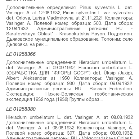
Дополнительные определения: Pinus sylvestris L.⁣ det.
Vasinger, A. at 12.08.1932; Pinus sylvestris L. var. sylvestris⁣
det. Orlova, Larisa Vladimirovna at 21.11.2021 Коллекторы:
Vasinger, A. Полевой номер образца: 560. Дата сбора:
12.08.1932. Административные регионы: RU -
Saratovskaya Oblast' - Krasnokutskiy Rayon. Подрегион:
Дьяковское муниципальное образование. Топоним: село
Дьяковка, на рек ...
LE 01258366
Дополнительные определения: Hieracium umbellatum L.⁣
det. Vasinger, A. at 09.09.1932; Hieracium umbellatum L.⁣
⟨ОБРАБОТКА ДЛЯ "ФЛОРЫ СССР"⟩ det. Üksip (Juxip),
Albert Aleksander at 1950 Коллекторы: Vasinger, A.
Полевой номер образца: 930. Дата сбора: 09.09.1932.
Административные регионы: RU - Russian Federation.
Экспедиция: Нижне-Волжская геоботаническая
экспедиция 1932 года (1932) Группы образ ...
LE 01258380
Hieracium umbellatum L.⁣ det. Vasinger, A. at 08.08.1932
Дополнительные определения: Hieracium umbellatum L.⁣
det. Vasinger, A. at 08.08.1932 Коллекторы: Vasinger, A.
Полевой номер образца: 397. Дата сбора: 08.08.1932.
Административные регионы: RU - Volgogradskaya Oblast'