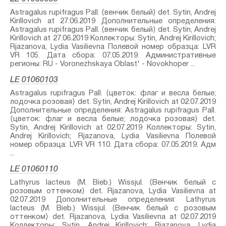
Astragalus rupifragus Pall.⁣ ⟨венчик белый⟩ det. Sytin, Andrej
Kirillovich at 27.06.2019 Дополнительные определения:
Astragalus rupifragus Pall.⁣ ⟨венчик белый⟩ det. Sytin, Andrej
Kirillovich at 27.06.2019 Коллекторы: Sytin, Andrej Kirillovich;
Rjazanova, Lydia Vasilievna Полевой номер образца: LVR
VR 105. Дата сбора: 07.05.2019. Административные
регионы: RU - Voronezhskaya Oblast' - Novokhoper ...
LE 01060103
Astragalus rupifragus Pall.⁣ ⟨цветок: флаг и весла белые;
лодочка розовая⟩ det. Sytin, Andrej Kirillovich at 02.07.2019
Дополнительные определения: Astragalus rupifragus Pall.⁣
⟨цветок: флаг и весла белые; лодочка розовая⟩ det.
Sytin, Andrej Kirillovich at 02.07.2019 Коллекторы: Sytin,
Andrej Kirillovich; Rjazanova, Lydia Vasilievna Полевой
номер образца: LVR VR 110. Дата сбора: 07.05.2019. Адм
...
LE 01060110
Lathyrus lacteus (M. Bieb.) Wissjul.⁣ ⟨Венчик белый с
розовым оттенком⟩ det. Rjazanova, Lydia Vasilievna at
02.07.2019 Дополнительные определения: Lathyrus
lacteus (M. Bieb.) Wissjul.⁣ ⟨Венчик белый с розовым
оттенком⟩ det. Rjazanova, Lydia Vasilievna at 02.07.2019
Коллекторы: Sytin, Andrej Kirillovich; Rjazanova, Lydia