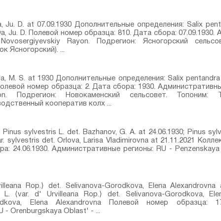
a, Ju. D. at 07.09.1930 Дополнительные определения: Salix penta
a, Ju. D. Полевой номер образца: 810. Дата сбора: 07.09.1930
Novosergiyevskiy Rayon. Подрегион: Ясногорский сельс
 Ясногорский). ...
va, M. S. at 1930 Дополнительные определения: Salix pentandra 
Полевой номер образца: 2. Дата сбора: 1930. Административны
yon. Подрегион: Новокаменский сельсовет. Топоним: 
одственный кооператив колх ...
s sylvestris L.⁣ det. Bazhanov, G. A. at 24.06.1930; Pinus sylve
var. sylvestris⁣ det. Orlova, Larisa Vladimirovna at 21.11.2021 Ко
а: 24.06.1930. Административные регионы: RU - Penzenskaya 
rvilleana Rop.⟩ det. Selivanova-Gorodkova, Elena Alexandrovn
.⁣ ⟨var. d' Urvilleana Rop.⟩ det. Selivanova-Gorodkova, El
rodkova, Elena Alexandrovna Полевой номер образца: 17
 Orenburgskaya Oblast' - ...