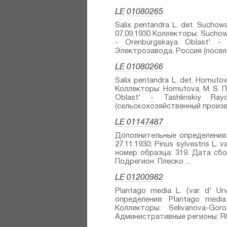
LE 01080265
Salix pentandra L.⁣ det. Suchow
07.09.1930 Коллекторы: Suchow
- Orenburgskaya Oblast' - 
Электрозавода, Россия (поселок
LE 01080266
Salix pentandra L.⁣ det. Homuto
Коллекторы: Homutova, M. S. 
Oblast' - Tashlinskiy Ra
(сельскохозяйственный произв
LE 01147487
Дополнительные определения: Pinu
27.11.1930; Pinus sylvestris L. 
номер образца: 319. Дата сбор
Подрегион: Плеско ...
LE 01200982
Plantago media L.⁣ ⟨var. d' U
определения: Plantago media L
Коллекторы: Selivanova-Go
Административные регионы: RU -