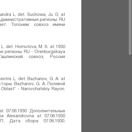
ndra L.⁣ det. Suchowa, Ju. D. at
. Административные регионы: RU
овет. Топоним: совхоз имени
L.⁣ det. Homutova, M. S. at 1930
е регионы: RU - Orenburgskaya
Ташлинский совхоз, Россия
stris L.⁣ det. Bazhanov, G. A. at
ллекторы: Bazhanov, G. A. Полевой
Oblast' - Narovchatskiy Rayon.
a at 07.06.1930 Дополнительные
ena Alexandrovna at 07.06.1930
1. Дата сбора: 07.06.1930.