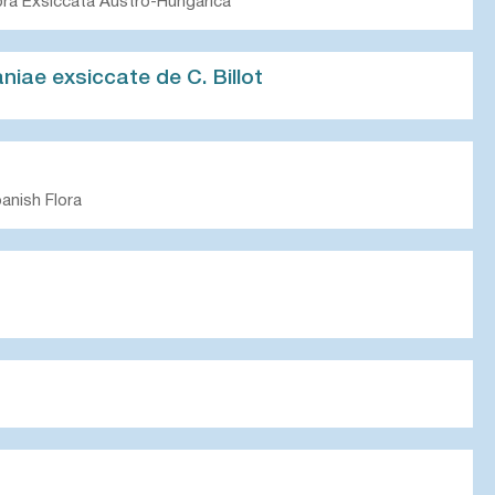
ora Exsiccata Austro-Hungarica
niae exsiccate de C. Billot
anish Flora