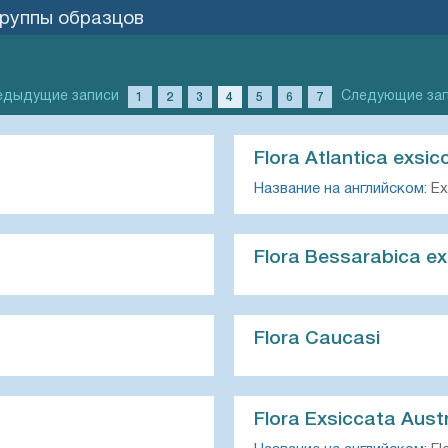
группы образцов
едыдущие записи
Следующие за
1
2
3
4
5
6
7
Flora Atlantica exsic
Название на английском:
Exs
Flora Bessarabica ex
Flora Caucasi
Flora Exsiccata Aust