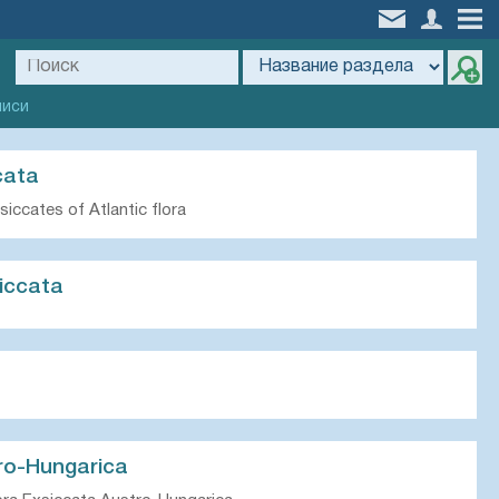
писи
cata
iccates of Atlantic flora
iccata
ro-Hungarica