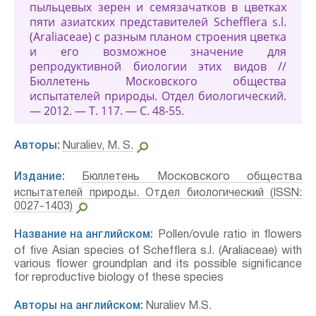
пыльцевых зерен и семязачатков в цветках
пяти азиатских представителей Schefflera s.l.
(Araliaceae) с разным планом строения цветка
и его возможное значение для
репродуктивной биологии этих видов //
Бюллетень Московского общества
испытателей природы. Отдел биологический.
— 2012. — Т. 117. — С. 48-55.
Авторы:
Nuraliev, M. S.
Издание:
Бюллетень Московского общества
испытателей природы. Отдел биологический (ISSN:
0027-1403)
Название на английском:
Pollen/ovule ratio in flowers
of five Asian species of Schefflera s.l. (Araliaceae) with
various flower groundplan and its possible significance
for reproductive biology of these species
Авторы на английском:
Nuraliev M.S.