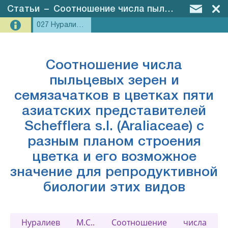
Статьи
–
Соотношение числа пыльцевых зерен и семязачатков в цветках пяти азиатских представителей Schefflera s.l. (Araliaceae) с разным планом строения цветка и его возможное значение для репродуктивной биологии этих видов
027 Нуралиев, 2012 - p-o ratio МОИП
Соотношение числа
пыльцевых зерен и
семязачатков в цветках пяти
азиатских представителей
Schefflera s.l. (Araliaceae) с
разным планом строения
цветка и его возможное
значение для репродуктивной
биологии этих видов
Нуралиев М.С.. Соотношение числа