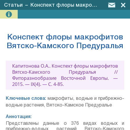
Статьи
–
Конспект флоры макрофитов Вятско-Камского Предуралья
Конспект флоры макрофитов
Вятско-Камского Предуралья
Капитонова О.А.. Конспект флоры макрофитов
Вятско-Камского Предуралья //
Фиторазнообразие Восточной Европы. —
2015. — IX(4). — С. 4-85.
Ключевые слова:
макрофиты, водные и прибрежно-
водные растения, Вятско-Камское Предуралье
Аннотация:
Представлены данные о 376 видах водных и
прибрежно-водных растений Вятско-Камского