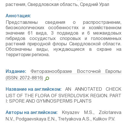
растения, Свердловская область, Средний Урал
Аннотация:
Представлены сведения о распространении,
биоэкологических особенностях и хозяйственном
значении 61 вида, 3 подвидов и 6 межвидовых
гибридов сосудистых споровых и голосеменных
растений природной флоры Свердловской области.
Обозначены виды, нуждающиеся в охране на
территории региона.
Издание:
Фиторазнообразие Восточной Европы
(ISSN: 2072-8816)
Название на английском:
AN ANNOTATED CHECK
LIST OF THE FLORA OF SVERDLOVSK REGION. PART
I: SPORE AND GYMNOSPERMS PLANTS
Авторы на английском:
Knyazev M.S., Zolotareva
N.V., Podgaevskaya E.N., Tretyakova A.S., Kulikov P.V.