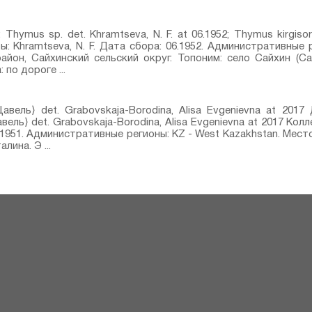
ymus sp.⁣ det. Khramtseva, N. F. at 06.1952; Thymus kirgisorum
ры: Khramtseva, N. F. Дата сбора: 06.1952. Административные 
айон, Сайхинский сельский округ. Топоним: село Сайхин (Са
по дороге ...
Щавель⟩ det. Grabovskaja-Borodina, Alisa Evgenievna at 201
вель⟩ det. Grabovskaja-Borodina, Alisa Evgenievna at 2017 Колл
7.1951. Административные регионы: KZ - West Kazakhstan. Мес
лина. Э ...