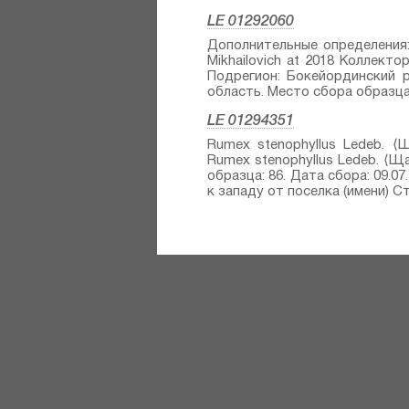
LE 01292060
Дополнительные определения: Th
Mikhailovich at 2018 Коллекто
Подрегион: Бокейординский р
область. Место сбора образца: 
LE 01294351
Rumex stenophyllus Ledeb.⁣ ⟨
Rumex stenophyllus Ledeb.⁣ ⟨Ща
образца: 86. Дата сбора: 09.0
к западу от поселка (имени) Ста