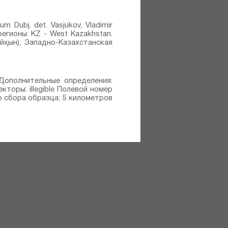
 Dubj.⁣ det. Vasjukov, Vladimir
регионы: KZ - West Kazakhstan.
йқын), Западно-Казахстанская
7 Дополнительные определения:
екторы: illegible Полевой номер
то сбора образца: 5 километров