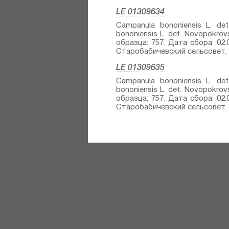
LE 01309634
Campanula bononiensis L.⁣ de
bononiensis L.⁣ det. Novopokrov
образца: 757. Дата сбора: 02.
Старобабичевский сельсовет. Т
LE 01309635
Campanula bononiensis L.⁣ de
bononiensis L.⁣ det. Novopokrov
образца: 757. Дата сбора: 02.
Старобабичевский сельсовет. Т