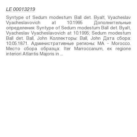
LE 00013219
Syntype of Sedum modestum Ball⁣ det. Byalt, Vyacheslav
Vyacheslavovich at 10.1995 Дополнительные
определения: Syntype of Sedum modestum Ball⁣ det. Byalt,
Vyacheslav Vyacheslavovich at 10.1995; Sedum modestum
Ball⁣ det. Ball, John Коллекторы: Ball, John Дата сбора:
10.05.1871. Административные регионы: MA - Morocco.
Место сбора образца: Iter Marroccanum, ex regione
interiori Atlantis Majoris in ...