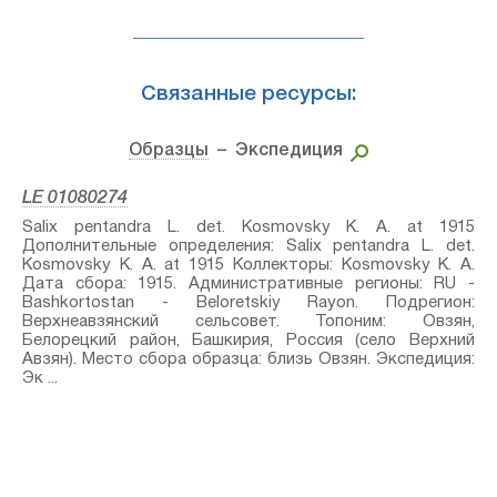
Связанные ресурсы:
Образцы
– Экспедиция
LE 01080274
Salix pentandra L.⁣ det. Kosmovsky K. A. at 1915
Дополнительные определения: Salix pentandra L.⁣ det.
Kosmovsky K. A. at 1915 Коллекторы: Kosmovsky K. A.
Дата сбора: 1915. Административные регионы: RU -
Bashkortostan - Beloretskiy Rayon. Подрегион:
Верхнеавзянский сельсовет. Топоним: Овзян,
Белорецкий район, Башкирия, Россия (село Верхний
Авзян). Место сбора образца: близь Овзян. Экспедиция:
Эк ...