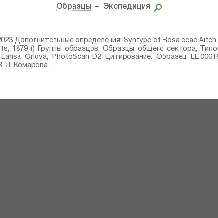
Образцы
– Экспедиция
 2023 Дополнительные определения: Syntype of Rosa ecae Aitch.⁣
ants, 1879 () Группы образцов: Образцы общего сектора; Т
 Larisa Orlova, PhotoScan D2 Цитирование: Образец LE 000
 Л. Комарова ...