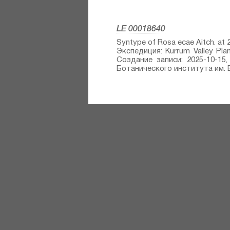
LE 00018640
Syntype of Rosa ecae Aitch.⁣ at
Экспедиция: Kurrum Valley Pl
Создание записи: 2025-10-15,
Ботанического института им. В.