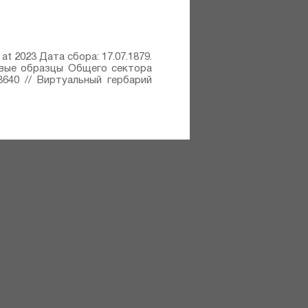
 at 2023 Дата сбора: 17.07.1879.
иповые образцы Общего сектора
18640 // Виртуальный гербарий