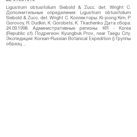
Ligustrum obtusifolium Siebold & Zucc.⁣ det. Wright C.
Дополнительные определения: Ligustrum obtusifolium
Siebold & Zucc.⁣ det. Wright C. Коллекторы: Ki-joong Kim, P.
Gorovoy, R. Dudkin, K. Gorobets, K. Tkachenko Дата сбора:
24.09.1998. Административные регионы: KR - Korea
(Republic of). Подрегион: Kyungbuk Prov., near Taegu City.
Экспедиция: Korean-Russian Botanical Expedition () Группы
образц ...