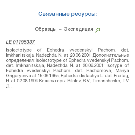
Связанные ресурсы:
Образцы
– Экспедиция
LE 01195337
Isolectotype of Ephedra vvedenskyi Pachom.⁣ det.
Imkhanitskaja, Nadezhda N. at 20.06.2001 Дополнительные
определения: Isolectotype of Ephedra vvedenskyi Pachom.⁣
det. Imkhanitskaja, Nadezhda N. at 20.06.2001; Isotype of
Ephedra vvedenskyi Pachom.⁣ det. Pachomova, Mariya
Grigoryenva at 15.06.1965; Ephedra distachya L.⁣ det. Freitag,
H. at 02.08.1994 Коллекторы: Bilolov, B.V.; Timoschenko, T.V.
Д ...