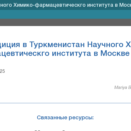
ного Химико-фармацевтическго института в Москв
иция в Туркменистан Научного 
евтическго института в Москве 
925
Mariya B
Связанные ресурсы: