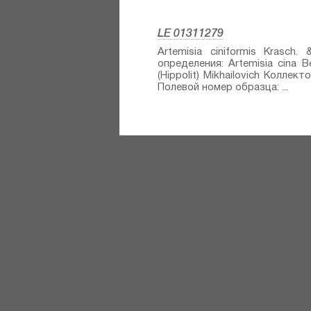
LE 01311279
Artemisia ciniformis Krasch. 
определения: Artemisia cina Ber
(Hippolit) Mikhailovich Коллект
Полевой номер образца: ...