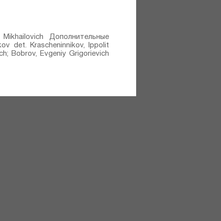
t) Mikhailovich Дополнительные
v⁣ det. Krascheninnikov, Ippolit
ch; Bobrov, Evgeniy Grigorievich