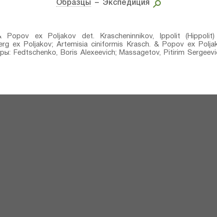
Образцы
– Экспедиция
& Popov ex Poljakov⁣ det. Krascheninnikov, Ippolit (Hippoli
g ex Poljakov⁣; Artemisia ciniformis Krasch. & Popov ex Poljako
оры: Fedtschenko, Boris Alexeevich; Massagetov, Pitirim Sergeevi