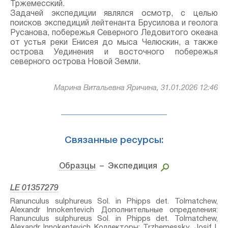
Тржемесский.
Задачей экспедиции являлся осмотр, с целью
поисков экспедиций лейтенанта Брусилова и геолога
Русанова, побережья Северного Ледовитого океана
от устья реки Енисея до мыса Челюскин, а также
острова Уединения и восточного побережья
северного острова Новой Земли.
Марина Витальевна Яричина, 31.01.2026 12:46
Связанные ресурсы:
Образцы
– Экспедиция
LE 01357279
Ranunculus sulphureus Sol. in Phipps⁣ det. Tolmatchew,
Alexandr Innokentevich Дополнительные определения:
Ranunculus sulphureus Sol. in Phipps⁣ det. Tolmatchew,
Alexandr Innokentevich Коллекторы: Trzhemessky, Josif I.