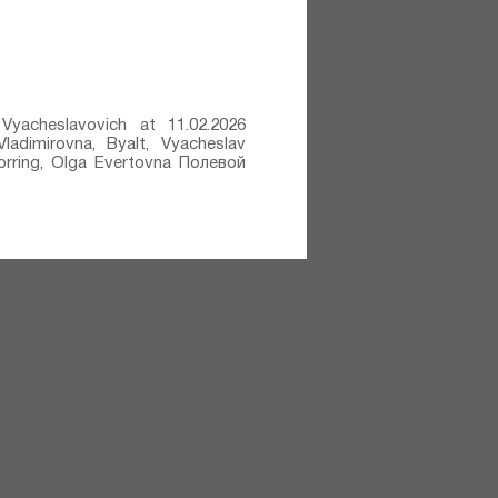
 Vyacheslavovich at 11.02.2026
ladimirovna, Byalt, Vyacheslav
Knorring, Olga Evertovna Полевой