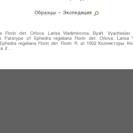
Образцы
– Экспедиция
 Florin⁣ det. Orlova, Larisa Vladimirovna, Byalt, Vyacheslav
aratype of Ephedra regeliana Florin⁣ det. Orlova, Larisa V
Ephedra regeliana Florin⁣ det. Florin, R. at 1932 Коллекторы: 
 2 ...