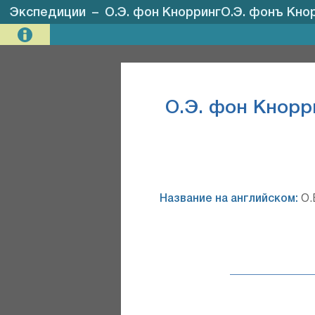
Экспедиции
–
О.Э. фон КноррингО.Э. фонъ Кнор
О.Э. фон Кнорр
Название на английском:
O.E