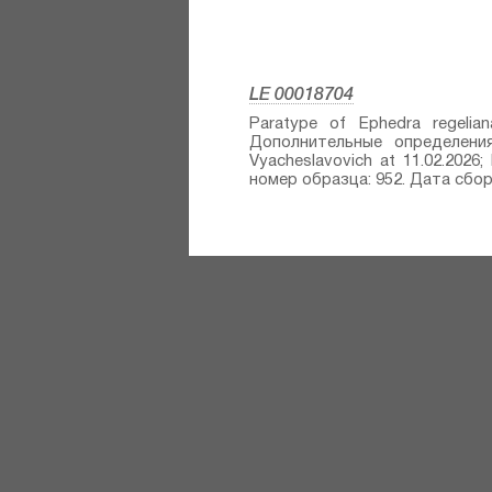
LE 00018704
Paratype of Ephedra regeliana
Дополнительные определения: P
Vyacheslavovich at 11.02.2026; 
номер образца: 952. Дата сбора: