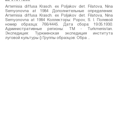
Artemisia diffusa Krasch. ex Poljakov⁣ det. Filatova, Nina
Semyonovna at 1984 Дополнительные определения:
Artemisia diffusa Krasch. ex Poljakov⁣ det. Filatova, Nina
Semyonovna at 1984 Коллекторы: Popov, S. I. Полевой
номер образца: 766/4445. Дата сбора: 19.05.1930.
Административные регионы: TM - Turkmenistan.
Экспедиция: Туркменская экспедиция института
луговой культуры () Группы образцов: Обра ...