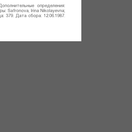
17 Дополнительные определения:
ры: Safronova, Irina Nikolayevna;
ца: 379. Дата сбора: 12.06.1987.