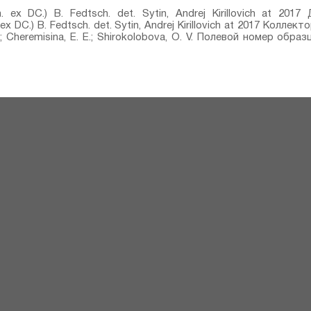
. ex DC.) B. Fedtsch.⁣ det. Sytin, Andrej Kirillovich at 20
x DC.) B. Fedtsch.⁣ det. Sytin, Andrej Kirillovich at 2017 Коллекто
 V.; Cheremisina, E. E.; Shirokolobova, O. V. Полевой номер образ