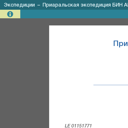
Экспедиции
–
Приаральская экспедиция БИН 
При
LE 01151771