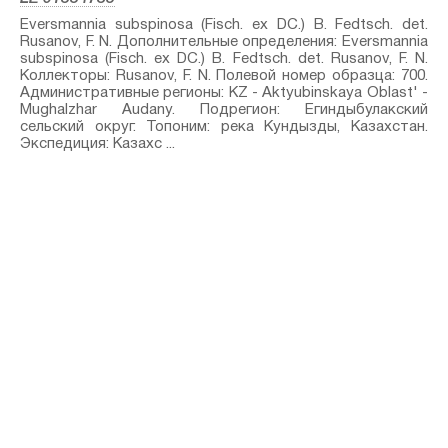
Eversmannia subspinosa (Fisch. ex DC.) B. Fedtsch.⁣ det.
Rusanov, F. N. Дополнительные определения: Eversmannia
subspinosa (Fisch. ex DC.) B. Fedtsch.⁣ det. Rusanov, F. N.
Коллекторы: Rusanov, F. N. Полевой номер образца: 700.
Административные регионы: KZ - Aktyubinskaya Oblast' -
Mughalzhar Audany. Подрегион: Егиндыбулакский
сельский округ. Топоним: река Кундызды, Казахстан.
Экспедиция: Казахс ...