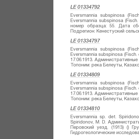
LE 01334792
Eversmannia subspinosa (Fisc
Eversmannia subspinosa (Fisch. 
номер образца: 55. Дата сбо
Подрегион: Кенестуский сельски
LE 01334797
Eversmannia subspinosa (Fisc
Eversmannia subspinosa (Fisch. e
17.06.1913. Административные 
Топоним: река Белеуты, Казахст
LE 01334809
Eversmannia subspinosa (Fisc
Eversmannia subspinosa (Fisch. e
17.06.1913. Административные 
Топоним: река Белеуты, Казахст
LE 01334810
Eversmannia sp.⁣ det. Spirido
Spiridonov, M. D. Администра
Перовский уезд. (1913) () Гр
Гидрогеологические исследова