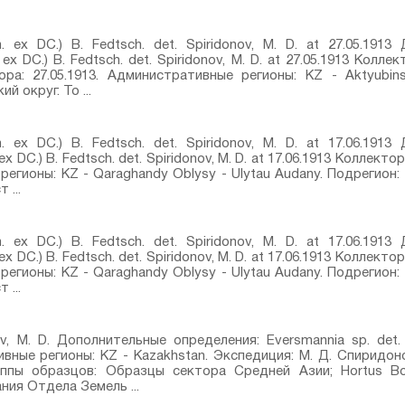
h. ex DC.) B. Fedtsch.⁣ det. Spiridonov, M. D. at 27.05.191
ex DC.) B. Fedtsch.⁣ det. Spiridonov, M. D. at 27.05.1913 Колле
ра: 27.05.1913. Административные регионы: KZ - Aktyubins
й округ. То ...
h. ex DC.) B. Fedtsch.⁣ det. Spiridonov, M. D. at 17.06.191
x DC.) B. Fedtsch.⁣ det. Spiridonov, M. D. at 17.06.1913 Коллекто
регионы: KZ - Qaraghandy Oblysy - Ulytau Audany. Подрегион:
 ...
h. ex DC.) B. Fedtsch.⁣ det. Spiridonov, M. D. at 17.06.191
x DC.) B. Fedtsch.⁣ det. Spiridonov, M. D. at 17.06.1913 Коллекто
регионы: KZ - Qaraghandy Oblysy - Ulytau Audany. Подрегион:
 ...
nov, M. D. Дополнительные определения: Eversmannia sp.⁣ det.
тивные регионы: KZ - Kazakhstan. Экспедиция: М. Д. Спиридон
уппы образцов: Образцы сектора Средней Азии; Hortus Botan
ния Отдела Земель ...