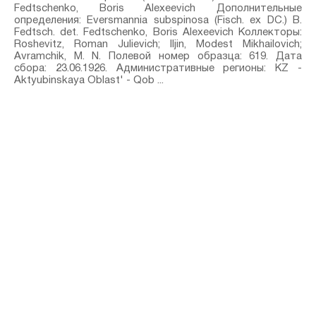
Fedtschenko, Boris Alexeevich Дополнительные
определения: Eversmannia subspinosa (Fisch. ex DC.) B.
Fedtsch.⁣ det. Fedtschenko, Boris Alexeevich Коллекторы:
Roshevitz, Roman Julievich; IIjin, Modest Mikhailovich;
Avramchik, M. N. Полевой номер образца: 619. Дата
сбора: 23.06.1926. Административные регионы: KZ -
Aktyubinskaya Oblast' - Qob ...