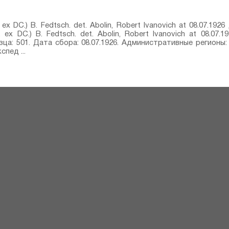
 ex DC.) B. Fedtsch.⁣ det. Abolin, Robert Ivanovich at 08.07.1
 ex DC.) B. Fedtsch.⁣ det. Abolin, Robert Ivanovich at 08.07.
зца: 501. Дата сбора: 08.07.1926. Административные регионы:
пед ...