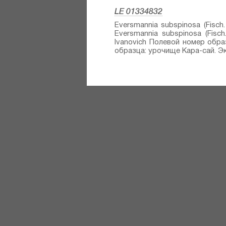
LE 01334832
Eversmannia subspinosa (Fisch.
Eversmannia subspinosa (Fisch.
Ivanovich Полевой номер обра
образца: урочище Кара-сай. Экс