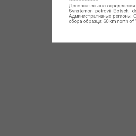
Дополнительные определения: Syn
Synstemon petrovii Botsch.⁣ 
Административные регионы: CN 
сбора образца: 60 km north of Y