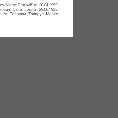
, Victor Petrovič at 20.04.1959;
нович Дата сбора: 29.06.1958.
trict. Топоним: Zhangye. Место