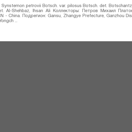
stemon petrovii Botsch. var. pilosus Botsch.⁣ det. Botschantzev
det. Al-Shehbaz, Ihsan Ali Коллекторы: Петров Михаил Плато
- China. Подрегион: Gansu, Zhangye Prefecture, Ganzhou Dis
ongch ...