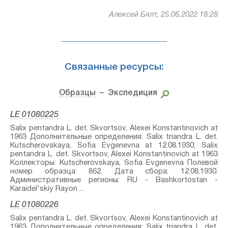
Алексей Бялт, 25.06.2022 18:28
Связанные ресурсы:
Образцы
– Экспедиция
LE 01080225
Salix pentandra L.⁣ det. Skvortsov, Alexei Konstantinovich at
1963 Дополнительные определения: Salix triandra L.⁣ det.
Kutscherovskaya, Sofia Evgenevna at 12.08.1930; Salix
pentandra L.⁣ det. Skvortsov, Alexei Konstantinovich at 1963
Коллекторы: Kutscherovskaya, Sofia Evgenevna Полевой
номер образца: 862. Дата сбора: 12.08.1930.
Административные регионы: RU - Bashkortostan -
Karaidel'skiy Rayon ...
LE 01080226
Salix pentandra L.⁣ det. Skvortsov, Alexei Konstantinovich at
1963 Дополнительные определения: Salix triandra L.⁣ det.