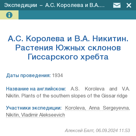
Экспедиции
–
А.С. Королева и В.А. Никитин. Растения Южных склонов Гиссарского хребта
А.С. Королева и В.А. Никитин.
Растения Южных склонов
Гиссарского хребта
Даты проведения:
1934
Название на английском:
A.S. Koroleva and V.A.
Nikitin. Plants of the southern slopes of the Gissar ridge
Участники экспедиции:
Koroleva, Anna Sergeyevna
,
Nikitin, Vladimir Alekseevich
Алексей Бялт, 06.09.2024 11:53