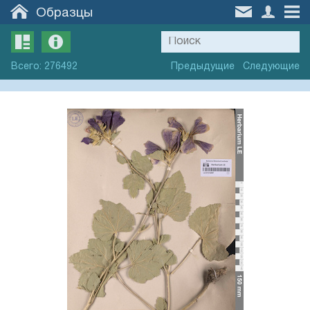
Образцы
Всего
:
276492
Предыдущие
Следующие