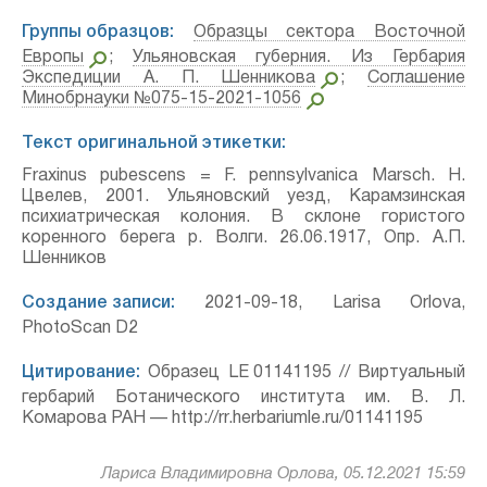
Группы образцов:
Образцы сектора Восточной
Европы
;
Ульяновская губерния. Из Гербария
Экспедиции А. П. Шенникова
;
Соглашение
Минобрнауки №075-15-2021-1056
Текст оригинальной этикетки:
Fraxinus pubescens = F. pennsylvanica Marsch. Н.
Цвелев, 2001. Ульяновский уезд, Карамзинская
психиатрическая колония. В склоне гористого
коренного берега р. Волги. 26.06.1917, Опр. А.П.
Шенников
Создание записи:
2021-09-18, Larisa Orlova,
PhotoScan D2
Цитирование:
Образец LE 01141195 // Виртуальный
гербарий Ботанического института им. В. Л.
Комарова РАН — http://rr.herbariumle.ru/01141195
Лариса Владимировна Орлова, 05.12.2021 15:59