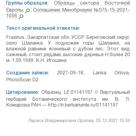
Группы образцов:
Образцы сектора Восточной
Европы
;
Соглашение Минобрнауки №075-15-2021-
1056
Текст оригинальной этикетки:
Fraxinus. Закарпатская обл. УССР. Береговский округ,
село Шаланка. У подножия горы Шаланки, на
влажной равнине ясеневый с дубом лес. Этот вид
саженый, стоит рядами, высокие деревья H более 20
м. 1.09.1949. К.Н. Игошина
Создание записи:
2021-09-18, Larisa Orlova,
PhotoScan D2
Цитирование:
Образец LE 01141197 // Виртуальный
гербарий Ботанического института им. В. Л.
Комарова РАН — http://rr.herbariumle.ru/01141197
Лариса Владимировна Орлова, 05.12.2021 15:59