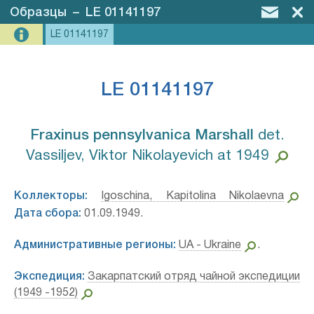
Образцы
–
LE 01141197
LE 01141197
LE 01141197
Fraxinus pennsylvanica Marshall⁣
det.
Vassiljev, Viktor Nikolayevich at 1949
Коллекторы:
Igoschina, Kapitolina Nikolaevna
Дата сбора:
01.09.1949.
Административные регионы:
UA - Ukraine
.
Экспедиция:
Закарпатский отряд чайной экспедиции
(1949 -1952)