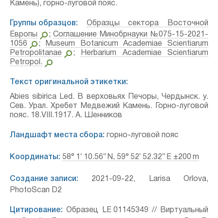
Камень), горно-луговой пояс.
Группы образцов:
Образцы сектора Восточной
Европы
;
Соглашение Минобрнауки №075-15-2021-
1056
;
Museum Botanicum Academiae Scientiarum
Petropolitanae
;
Herbarium Academiae Scientiarum
Petropol.
Текст оригинальной этикетки:
Abies sibirica Led. В верховьях Печоры, Чердынск. у.
Сев. Урал. Хребет Медвежий Камень. Горно-луговой
пояс. 18.VIII.1917. А. Шенников
Ландшафт места сбора:
горно-луговой пояс
Координаты:
58° 1′ 10.56″ N, 59° 52′ 52.32″ E ±200 m
Создание записи:
2021-09-22, Larisa Orlova,
PhotoScan D2
Цитирование:
Образец LE 01145349 // Виртуальный