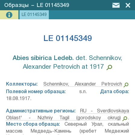
Образцы
–
LE 01145349
LE 01145349
LE 01145349
Abies sibirica Ledeb.⁣
det. Schennikov,
Alexander Petrovich at 1917
Коллекторы:
Schennikov, Alexander Petrovich
Полевой номер образца:
s.n.
Дата сбора:
18.08.1917.
Административные регионы:
RU - Sverdlovskaya
Oblast' - Nizhniy Tagil (gorodskoy okrug)
.
Место сбора образца:
Северный Урал, скальный
массив Медведь-Камень (хребет Медвежий