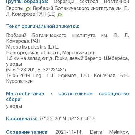
Группы образцов:
Образцы сектора Восточной
Европы
;
Гербарий Ботанического института им. В.
Л. Комарова РАН (LE)
Текст оригинальной этикетки:
Гербарий Ботанического института им. В. Л.
Комарова РАН
Myosotis palustris (L.) L.
Новгородская область, Марёвский р-н,
1.5 км на запад от д. Горки, левый берег р. Шеберёха,
у воды
(N: 57°23'20"; Е: 32°23'48").
18.06.2019 Leg.: П.Г. Ефимов, Г.Ю. Конечная, В.В.
Куропаткин
Местообитание / растительное сообщество
сбора:
у воды
Координаты:
57° 23′ 20″ N, 32° 23′ 48″ E
Создание записи:
2021-11-14, Denis Melnikov,