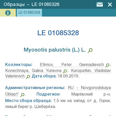
Образцы
–
LE 01085328
LE 01085328
LE 01085328
Myosotis palustris (L.) L.⁣
Коллекторы:
Efimov, Peter Gennadievich
;
Konechnaya, Galina Yurievna
;
Kuropatkin, Vladislav
Valerievich
Дата сбора:
18.06.2019.
Административные регионы:
RU - Novgorodskaya
Oblast'
.
Подрегион:
Марёвский р-н.
Место сбора образца:
1.5 км на запад от д. Горки,
левый берег р. Шеберёха.