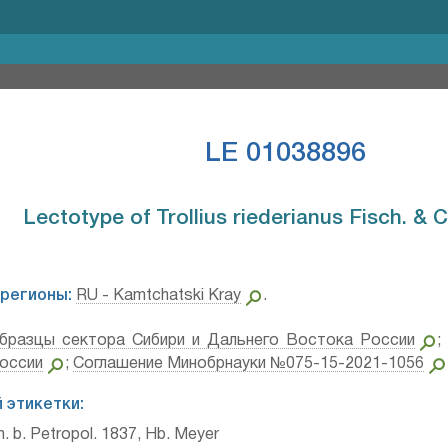
LE 01038896
Lectotype of Trollius riederianus Fisch. & C.
регионы:
RU - Kamtchatski Kray
.
бразцы сектора Сибири и Дальнего Востока России
оссии
;
Соглашение Минобрнауки №075-15-2021-1056
 этикетки:
h. b. Petropol. 1837, Hb. Meyer