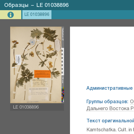
Образцы
–
LE 01038896
LE 01038896
Административные 
Группы образцов:
О
LE 01038896
Дальнего Востока Р
Текст оригинальной
Kamtschatka. Cult. in 