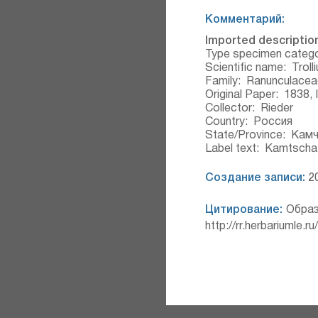
Комментарий:
Imported description
Type specimen categ
Scientific name:
Troll
Family:
Ranunculacea
Original Paper:
1838, 
Collector:
Rieder
Country:
Россия
State/Province:
Камч
Label text:
Kamtschatk
Создание записи:
20
Цитирование:
Образ
http://rr.herbariumle.