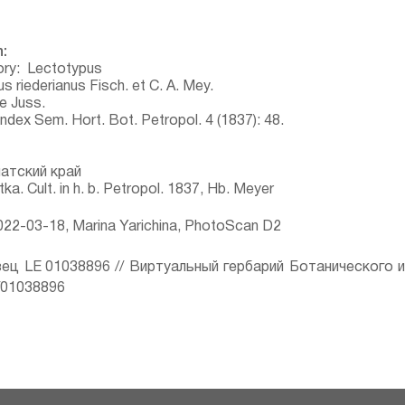
:
ory:
Lectotypus
ius riederianus Fisch. et C. A. Mey.
e Juss.
Index Sem. Hort. Bot. Petropol. 4 (1837): 48.
атский край
a. Cult. in h. b. Petropol. 1837, Hb. Meyer
22-03-18, Marina Yarichina, PhotoScan D2
ец LE 01038896 // Виртуальный гербарий Ботанического 
ru/01038896