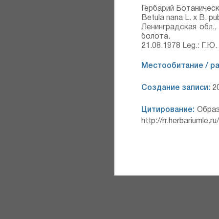
Гербарий Ботаническ
Betula nana L. x В. p
Ленинградская обл.
болота.
21.08.1978 Leg.: Г.Ю.
Местообитание / р
Создание записи:
20
Цитирование:
Образ
http://rr.herbariumle.