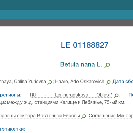
LE 01188827
Betula nana L.⁣
naya, Galina Yurievna
;
Haare, Ado Oskarovich
Дата сбо
регионы:
RU - Leningradskaya Oblast'
.
П
ца:
между ж.д. станциями Калище и Лебяжье, 75-ый км.
бразцы сектора Восточной Европы
;
Соглашение Миноб
 этикетки: