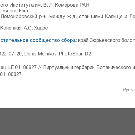
ого Института им. В. Л. Комарова РАН
ubescens Ehrh.
, Ломоносовский р-н, между ж.д. станциями Калище и Л
 Конечная, А.О. Хааре
астительное сообщество сбора:
край Сюрьевского боло
22-07-20, Denis Melnikov, PhotoScan D2
ец LE 01188827 // Виртуальный гербарий Ботанического 
ru/01188827
Рубцо