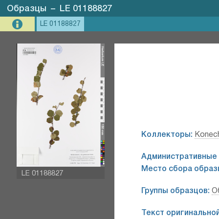
Образцы
–
LE 01188827
LE 01188827
Коллекторы:
Konech
Административные 
Место сбора образ
LE 01188827
Группы образцов:
О
Текст оригинальной