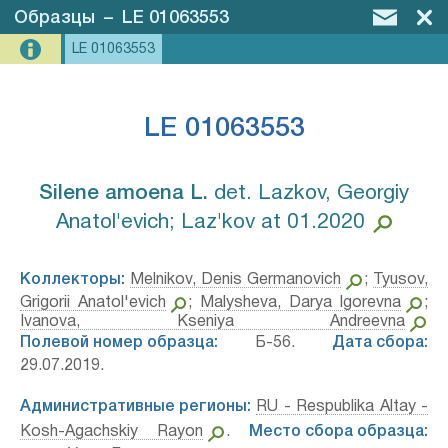
Образцы
–
LE 01063553
LE 01063553
LE 01063553
Silene amoena L.⁣
det. Lazkov, Georgiy
Anatol'evich; Laz'kov at 01.2020
Коллекторы:
Melnikov, Denis Germanovich
;
Tyusov,
Grigorii Anatol'evich
;
Malysheva, Darya Igorevna
;
Ivanova, Kseniya Andreevna
Полевой номер образца:
Б-56.
Дата сбора:
29.07.2019.
Административные регионы:
RU - Respublika Altay -
Kosh-Agachskiy Rayon
.
Место сбора образца: