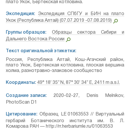
плато Укок, Бертекская котловина.
Экспедиция:
Экспедиция СПбГУ и БИН на плато
Укок (Республика Алтай) (07.07.2019 -07.08.2019)
Группы образцов:
Образцы сектора Сибири и
Дальнего Востока России
Текст оригинальной этикетки:
Россия, Республика Алтай, Кош-Агачский район,
плато Укок, Бертекская котловина, плоская вершина
холма, разнотравно-злаковое сообщество
Координаты:
49° 18′ 35″ N, 87° 30′ 34″ E, 2411 m a.s.l.
Создание записи:
2020-02-27, Denis Melnikov,
PhotoScan D1
Цитирование:
Образец LE 01063553 // Виртуальный
гербарий Ботанического института им. В. Л.
Комарова РАН — http://rr.herbariumle.ru/01063553