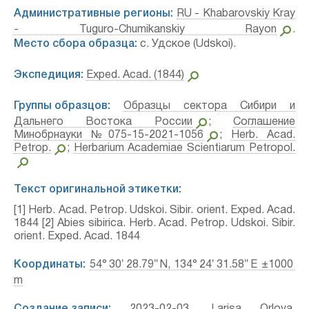
Административные регионы:
RU - Khabarovskiy Kray
- Tuguro-Chumikanskiy Rayon
.
Место сбора образца:
с. Удское (Udskoi).
Экспедиция:
Exped. Acad. (1844)
Группы образцов:
Образцы сектора Сибири и
Дальнего Востока России
;
Соглашение
Минобрнауки №075-15-2021-1056
;
Herb. Acad.
Petrop.
;
Herbarium Academiae Scientiarum Petropol.
Текст оригинальной этикетки:
[1] Herb. Acad. Petrop. Udskoi. Sibir. orient. Exped. Acad.
1844 [2] Abies sibirica. Herb. Acad. Petrop. Udskoi. Sibir.
orient. Exped. Acad. 1844
Координаты:
54° 30′ 28.79″ N, 134° 24′ 31.58″ E ±1000
m