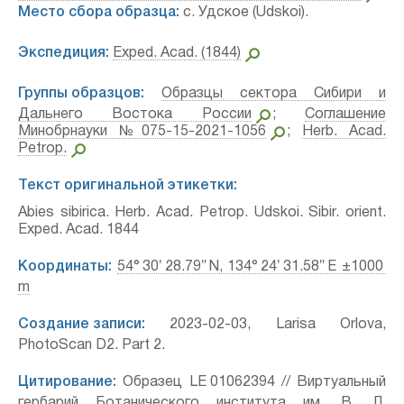
Место сбора образца:
с. Удское (Udskoi).
Экспедиция:
Exped. Acad. (1844)
Группы образцов:
Образцы сектора Сибири и
Дальнего Востока России
;
Соглашение
Минобрнауки №075-15-2021-1056
;
Herb. Acad.
Petrop.
Текст оригинальной этикетки:
Abies sibirica. Herb. Acad. Petrop. Udskoi. Sibir. orient.
Exped. Acad. 1844
Координаты:
54° 30′ 28.79″ N, 134° 24′ 31.58″ E ±1000
m
Создание записи:
2023-02-03, Larisa Orlova,
PhotoScan D2. Part 2.
Цитирование:
Образец LE 01062394 // Виртуальный
гербарий Ботанического института им. В. Л.