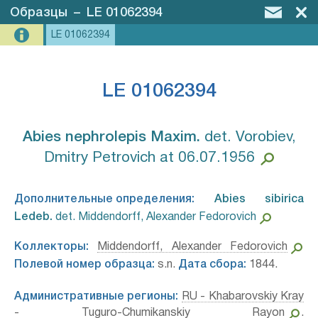
Образцы
–
LE 01062394
LE 01062394
LE 01062394
Abies nephrolepis Maxim.⁣
det. Vorobiev,
Dmitry Petrovich at 06.07.1956
Дополнительные определения:
Abies sibirica
Ledeb.⁣
det. Middendorff, Alexander Fedorovich
Коллекторы:
Middendorff, Alexander Fedorovich
Полевой номер образца:
s.n.
Дата сбора:
1844.
Административные регионы:
RU - Khabarovskiy Kray
- Tuguro-Chumikanskiy Rayon
.