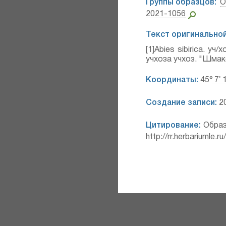
Группы образцов:
О
2021-1056
Текст оригинальной
[1]Abies sibirica. уч
учхоза учхоз. "Шмаков
Координаты:
45° 7′ 
Создание записи:
20
Цитирование:
Образ
http://rr.herbariumle.