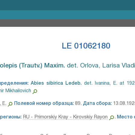
LE 01062180
lepis (Trautv.) Maxim.⁣
det. Orlova, Larisa Vla
пределения:
Abies sibirica Ledeb.⁣
det. Ivanina, E. at 19
ir Mikhailovich
, E.
Полевой номер образца:
89.
Дата сбора:
13.08.192
регионы:
RU - Primorskiy Kray - Kirovskiy Rayon
.
Место 