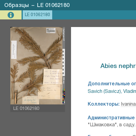
Образцы
–
LE 01062180
LE 01062180
Abies nephro
Дополнительные о
Savich (Savicz), Vladim
Коллекторы:
Ivanina
LE 01062180
Административные 
"Шмаковка", в саду.