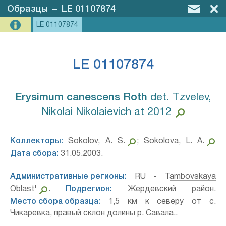
Образцы
–
LE 01107874
LE 01107874
LE 01107874
Erysimum canescens Roth⁣
det. Tzvelev,
Nikolai Nikolaievich at 2012
Коллекторы:
Sokolov, A. S.
;
Sokolova, L. A.
Дата сбора:
31.05.2003.
Административные регионы:
RU - Tambovskaya
Oblast'
.
Подрегион:
Жердевский район.
Место сбора образца:
1,5 км к северу от с.
Чикаревка, правый склон долины р. Савала..