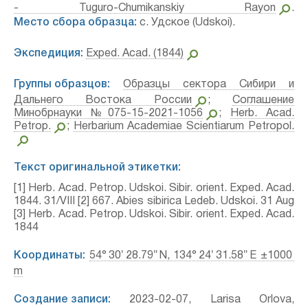
- Tuguro-Chumikanskiy Rayon
.
Место сбора образца:
с. Удское (Udskoi).
Экспедиция:
Exped. Acad. (1844)
Группы образцов:
Образцы сектора Сибири и
Дальнего Востока России
;
Соглашение
Минобрнауки №075-15-2021-1056
;
Herb. Acad.
Petrop.
;
Herbarium Academiae Scientiarum Petropol.
Текст оригинальной этикетки:
[1] Herb. Acad. Petrop. Udskoi. Sibir. orient. Exped. Acad.
1844. 31/VIII [2] 667. Abies sibirica Ledeb.⁣ Udskoi. 31 Aug
[3] Herb. Acad. Petrop. Udskoi. Sibir. orient. Exped. Acad.
1844
Координаты:
54° 30′ 28.79″ N, 134° 24′ 31.58″ E ±1000
m
Создание записи:
2023-02-07, Larisa Orlova,